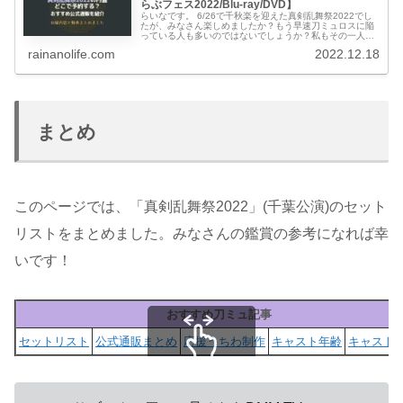
らぶフェス2022/Blu-ray/DVD】
らいなです。 6/26で千秋楽を迎えた真剣乱舞祭2022でし
たが、みなさん楽しめましたか？もう早速刀ミュロスに陥
っている人も多いのではないでしょうか？私もその一人で
す。 2023年9月には、らぶフェス等の大型公演初の野外開
rainanolife.com
2022.12.18
催となる㊇(←すえ...
まとめ
このページでは、「真剣乱舞祭2022」(千葉公演)のセット
リストをまとめました。みなさんの鑑賞の参考になれば幸
いです！
おすすめ刀ミュ記事
セットリスト
公式通販まとめ
応援うちわ制作
キャスト年齢
キャストS
スクロールできます