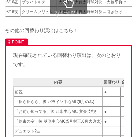
6/16昼
ザッハトルテ
大包平vs大典太野球対決→大包平負け
6/16夜
クリームブリュレ
大包平vs大典太野球対決→引き分け
スクロールできます
その他の回替わり演出はこちら！
現在確認されている回替わり演出は、次のとおり
です。
内容
回替わり
会場替
前説
●
「揺ら揺らら」後 パライソ中心MC(6月のみ)
「お前が知ってる」後 江水中心MC 宴会芸/禊
●
「約束の空」後 葵咲中心MC(5月村正,6月大典太)
●
デュエット2曲