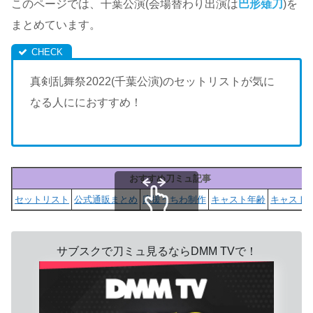
このページでは、千葉公演(会場替わり出演は
巴形薙刀
)を
まとめています。
真剣乱舞祭2022(千葉公演)のセットリストが気に
なる人ににおすすめ！
おすすめ刀ミュ記事
セットリスト
公式通販まとめ
応援うちわ制作
キャスト年齢
キャストS
スクロールできます
サブスクで刀ミュ見るならDMM TVで！