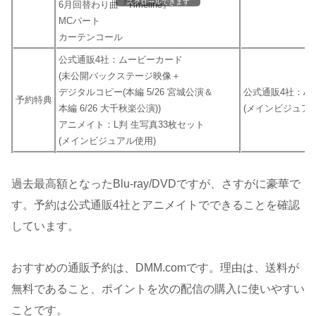
スクロールできます
6月回替わり曲『Timeline』
MCパート
カーテンコール
公式通販4社：ムービーカード
(未公開バックステージ映像＋
デジタルコピー(本編 5/26 宮城公演＆
公式通販4社：A
予約特典
本編 6/26 大千秋楽公演))
(メインビジュア
アニメイト：L判 生写真33枚セット
(メインビジュアル使用)
過去最高額となったBlu-ray/DVDですが、さすがに豪華で
す。予約は公式通販4社とアニメイトでできることを確認
しています。
おすすめの通販予約は、DMM.comです。理由は、送料が
無料であること、ポイントを次の配信の購入に使いやすい
ことです。