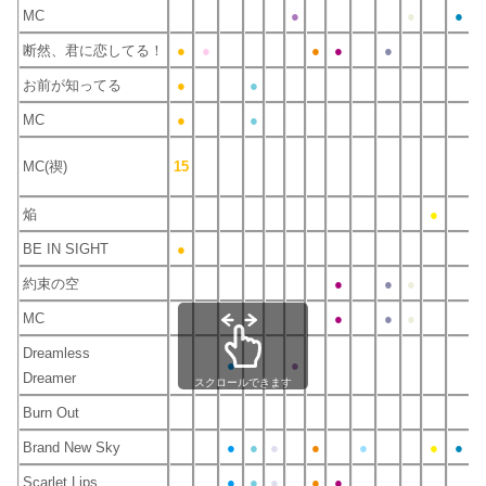
MC
●
●
●
●
断然、君に恋してる！
●
●
●
●
●
お前が知ってる
●
●
MC
●
●
MC(禊)
15
焔
●
BE IN SIGHT
●
約束の空
●
●
●
MC
●
●
●
Dreamless
●
●
Dreamer
スクロールできます
Burn Out
Brand New Sky
●
●
●
●
●
●
●
Scarlet Lips
●
●
●
●
●