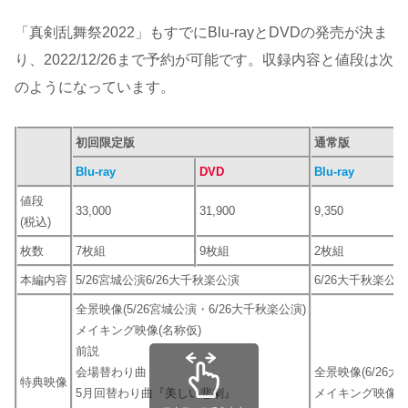
「真剣乱舞祭2022」もすでにBlu-rayとDVDの発売が決ま
り、2022/12/26まで予約が可能です。収録内容と値段は次
のようになっています。
初回限定版
通常版
Blu-ray
DVD
Blu-ray
値段
33,000
31,900
9,350
(税込)
枚数
7枚組
9枚組
2枚組
本編内容
5/26宮城公演6/26大千秋楽公演
6/26大千秋楽公演
全景映像(5/26宮城公演・6/26大千秋楽公演)
メイキング映像(名称仮)
前説
会場替わり曲
全景映像(6/26大
特典映像
5月回替わり曲『美しい悲劇』
メイキング映像(