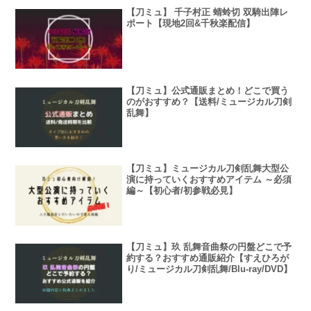
【刀ミュ】 千子村正 蜻蛉切 双騎出陣レ
ポート【現地2回&千秋楽配信】
【刀ミュ】公式通販まとめ！どこで買う
のがおすすめ？【送料/ミュージカル刀剣
乱舞】
【刀ミュ】ミュージカル刀剣乱舞大型公
演に持っていくおすすめアイテム ～必須
編～【初心者/初参戦必見】
【刀ミュ】玖 乱舞音曲祭の円盤どこで予
約する？おすすめ通販紹介【すえひろが
り/ミュージカル刀剣乱舞/Blu-ray/DVD】