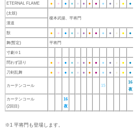
ETERNAL FLAME
●
●
●
●
●
●
●
●
●
●
●
●
●
●
(太鼓)
榎本武揚、平将門
漢道
獣
●
●
●
●
●
●
●
●
●
●
●
●
●
●
舞(暫定)
平将門
寸劇※1
問わず語り
●
●
●
●
●
●
●
●
●
●
●
●
●
●
刀剣乱舞
●
●
●
●
●
●
●
●
●
●
●
●
●
●
16
カーテンコール
15
夜
カーテンコール
16
(2回目)
夜
※1 平将門も登場します。