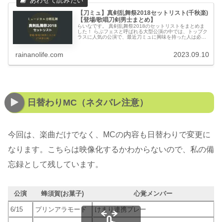
【刀ミュ】真剣乱舞祭2018セットリスト(千秋楽)
【登場/歌唱刀剣男士まとめ】
らいなです。 真剣乱舞祭2018のセットリストをまとめま
した！ らぶフェスと呼ばれる大型公演の中では、トップク
ラスに人気の公演で、最近刀ミュに興味を持った人は必見
の公演です。 「日本の祭り」がテーマで、「結びの響、始
まりの音」に出陣している...
rainanolife.com
2023.09.10
日替わりMC（ネタバレ注意）
今回は、楽曲だけでなく、MCの内容も日替わりで変更に
なります。こちらは映像化するかわからないので、私の備
忘録として残しています。
公演
蜂須賀(お菓子)
心覚メンバー
6/15
プリンアラモード
けまり連携プレー