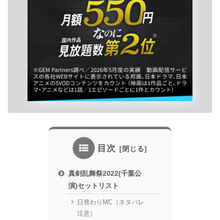
目次
真剣乱舞祭2022(千葉公
演)セットリスト
日替わりMC（ネタバレ
注意）