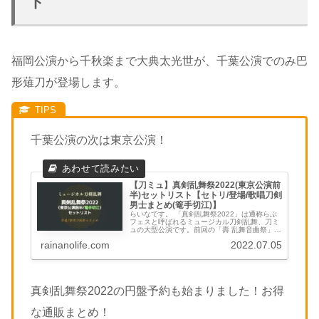
ト
福岡公演から千秋楽まで大典太光世が、千葉公演でのみ巴
形薙刀が登場します。
千葉公演の次は東京公演！
【刀ミュ】真剣乱舞祭2022(東京公演前
半)セットリスト【セトリ/登場/歌唱刀剣
男士まとめ(篭手切江)】
らいなです。 「真剣乱舞祭2022」は通称らぶ
フェスと呼ばれるミュージカル刀剣乱舞、刀ミ
ュの大型公演です。前回の「壽 乱舞音曲祭」か
ら大きく刀剣男士の数が増え、今回は公演ごと
rainanolife.com
2022.07.05
に代わる刀剣男士を含めると33振りという大所
帯です。 このページで...
真剣乱舞祭2022の円盤予約も始まりました！お得
な通販まとめ！