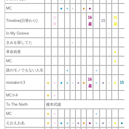
MC
●
●
●
●
●
16
16
16
Timeline(日替わり)
15
夜
昼
昼
In My Groove
●
きみを探してた
●
革命前夜
●
MC
●
誰のモノでもない人生
●
●
16
mistake※3
●
●
●
●
●
●
●
●
●
●
●
15
●
昼
MC※4
●
●
To The North
榎本武揚
MC
●
●
●
えおえおあ
●
●
●
●
●
●
●
●
●
●
●
●
●
●