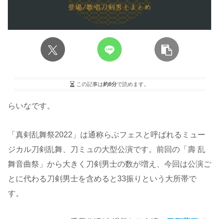
この記事は
約8分
で読めます。
らいなです。
「真剣乱舞祭2022」は通称らぶフェスと呼ばれるミュー
ジカル刀剣乱舞、刀ミュの大型公演です。前回の「壽 乱
舞音曲祭」から大きく刀剣男士の数が増え、今回は公演ご
とに代わる刀剣男士を含めると33振りという大所帯で
す。