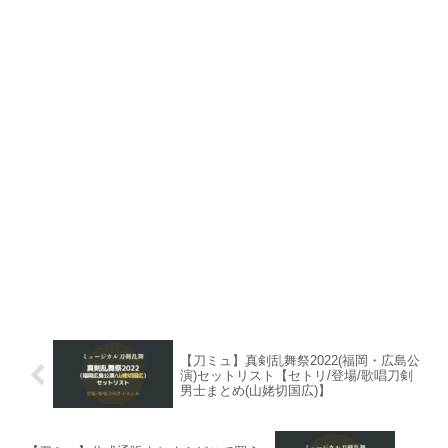
【刀ミュ】真剣乱舞祭2022(福岡・広島公
演)セットリスト【セトリ/登場/歌唱刀剣
男士まとめ(山姥切国広)】