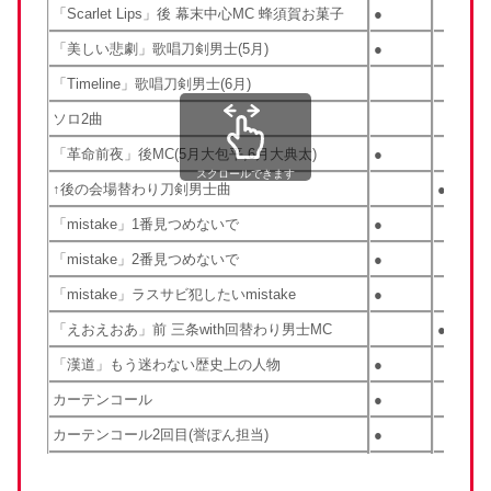
「Scarlet Lips」後 幕末中心MC 蜂須賀お菓子
●
「美しい悲劇」歌唱刀剣男士(5月)
●
「Timeline」歌唱刀剣男士(6月)
ソロ2曲
「革命前夜」後MC(5月大包平,6月大典太)
●
スクロールできます
↑後の会場替わり刀剣男士曲
●
「mistake」1番見つめないで
●
「mistake」2番見つめないで
●
「mistake」ラスサビ犯したいmistake
●
「えおえおあ」前 三条with回替わり男士MC
●
「漢道」もう迷わない歴史上の人物
●
カーテンコール
●
カーテンコール2回目(誉ぽん担当)
●