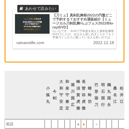
【刀ミュ】真剣乱舞祭2022の円盤どこ
で予約する？おすすめ通販紹介【ミュ
ージカル刀剣乱舞/らぶフェス2022/Blu-
ray/DVD】
らいなです。 6/26で千秋楽を迎えた真剣乱舞祭
2022でしたが、みなさん楽しめましたか？もう
早速刀ミュロスに陥っている人も多いのではな
いでしょうか？私もその一人です。 2023年9月
rainanolife.com
2022.12.18
には、らぶフェス等の大型公演初の野外開催と
なる㊇(←すえ...
大
和
蜂
長
堀
巴
明
鶴
小
和
泉
須
曽
蜻
桑
松
今
川
形
石
丸
狐
守
守
賀
祢
蛉
名
井
剣
国
薙
国
国
丸
安
兼
虎
虎
切
江
江
広
刀
行
永
定
定
徹
徹
前説
●
●
●