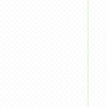
へ
南
大
武
五
小
鬼
一
し
村
大
泉
般
源
蔵
月
竜
丸
期
切
雲
包
一
若
義
坊
雨
景
国
一
長
江
平
文
長
経
弁
江
光
綱
振
谷
字
光
慶
部
●
●
●
●
●
●
●
●
●
●
●
●
●
●
●
●
●
●
●
●
●