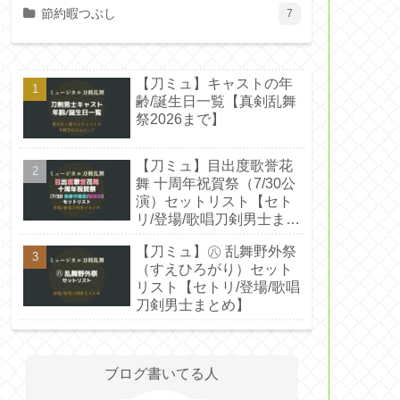
節約暇つぶし
7
【刀ミュ】キャストの年
齢/誕生日一覧【真剣乱舞
祭2026まで】
【刀ミュ】目出度歌誉花
舞 十周年祝賀祭（7/30公
演）セットリスト【セト
リ/登場/歌唱刀剣男士まと
め】
【刀ミュ】㊇ 乱舞野外祭
（すえひろがり）セット
リスト【セトリ/登場/歌唱
刀剣男士まとめ】
ブログ書いてる人