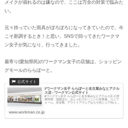
メイクが崩れるのは嫌なので、ここは万全の対策で臨みた
い。
元々持っていた雨具がぼろぼろになってきていたので、今
こそ新調するとき！と思い、SNSで回ってきたワークマ
ン女子が気になり、行ってきました。
最寄り(愛知県民)のワークマン女子の店舗は、ショッピン
グモールのららぽーと。
#ワークマン女子 ららぽーと名古屋みなとアクル
ス店 - ワークマン公式サイト
#ワークマン女子 ららぽーと名古屋みなとアクルス店 の営
業時間、地図ほか。おしゃれでかっこいい作業服、ユニフ
ォーム、安全靴、アウトドアウェアなら小売シェアNo.1の
専門店「ワークマン」。愛知県名古屋市港区港明2丁目3-2
ららぽーと名古屋み...
www.workman.co.jp