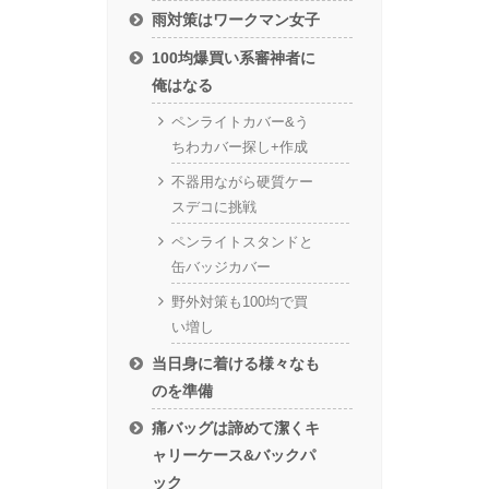
雨対策はワークマン女子
100均爆買い系審神者に
俺はなる
ペンライトカバー&う
ちわカバー探し+作成
不器用ながら硬質ケー
スデコに挑戦
ペンライトスタンドと
缶バッジカバー
野外対策も100均で買
い増し
当日身に着ける様々なも
のを準備
痛バッグは諦めて潔くキ
ャリーケース&バックパ
ック