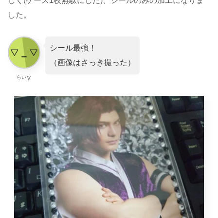
しく(ケース1枚無駄にした)、シールのみの加工になりま
した。
シール最強！
（画像はさっき撮った）
らいな