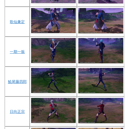
歌仙兼定
一期一振
鯰尾藤四郎
日向正宗