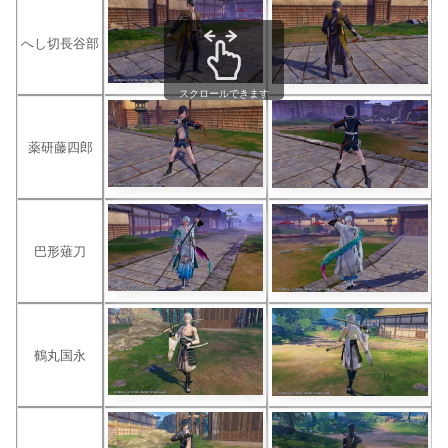
へし切長谷部
スクロールできます
薬研藤四郎
巴形薙刀
鶴丸国永