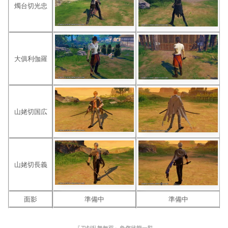
燭台切光忠
大俱利伽羅
山姥切国広
山姥切長義
面影
準備中
準備中
『刀剣乱舞無双』負傷状態一覧