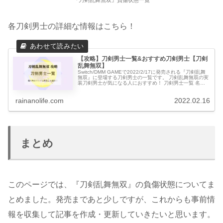
各刀剣男士の詳細な情報はこちら！
【攻略】刀剣男士一覧&おすすめ刀剣男士【刀剣
乱舞無双】
Switch/DMM GAMEで2022/2/17に発売される『刀剣乱舞
無双』に登場する刀剣男士の一覧です。 刀剣乱舞無双の実
装刀剣男士が気になる人におすすめ！ 刀剣男士一覧 名前
部隊特徴(2021/9/24配信「刀剣乱舞無双通信」より)公...
rainanolife.com
2022.02.16
まとめ
このページでは、『刀剣乱舞無双』の負傷状態についてま
とめました。発売まであと少しですが、これからも事前情
報を収集して記事を作成・更新していきたいと思います。