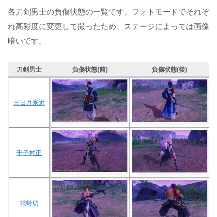
各刀剣男士の負傷状態の一覧です。フォトモードでそれぞ
れ高彩度に変更して撮ったため、ステージによっては画像
暗いです。
刀剣男士
負傷状態(前)
負傷状態(後)
三日月宗近
千子村正
蜻蛉切