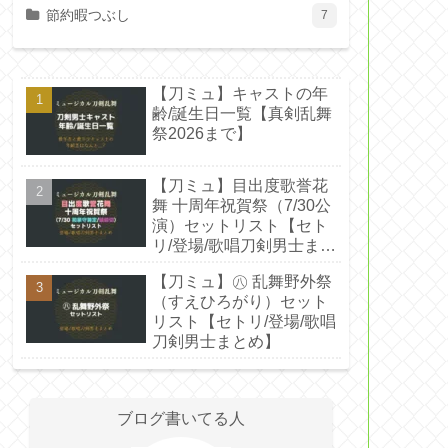
節約暇つぶし
7
【刀ミュ】キャストの年
齢/誕生日一覧【真剣乱舞
祭2026まで】
【刀ミュ】目出度歌誉花
舞 十周年祝賀祭（7/30公
演）セットリスト【セト
リ/登場/歌唱刀剣男士まと
め】
【刀ミュ】㊇ 乱舞野外祭
（すえひろがり）セット
リスト【セトリ/登場/歌唱
刀剣男士まとめ】
ブログ書いてる人