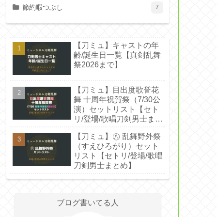
節約暇つぶし
7
【刀ミュ】キャストの年
齢/誕生日一覧【真剣乱舞
祭2026まで】
【刀ミュ】目出度歌誉花
舞 十周年祝賀祭（7/30公
演）セットリスト【セト
リ/登場/歌唱刀剣男士まと
め】
【刀ミュ】㊇ 乱舞野外祭
（すえひろがり）セット
リスト【セトリ/登場/歌唱
刀剣男士まとめ】
ブログ書いてる人