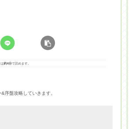
事は
約4分
で読めます。
ュー&序盤攻略していきます。