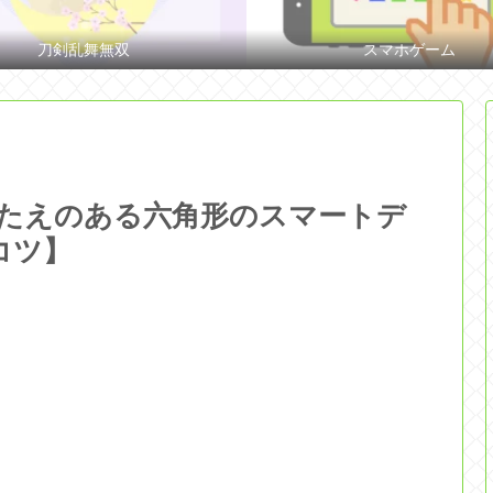
刀剣乱舞無双
スマホゲーム
手ごたえのある六角形のスマートデ
/コツ】