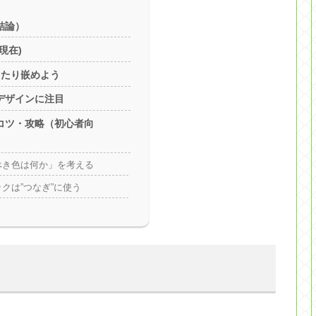
結論）
.現在)
ったり嵌めよう
デザインに注目
コツ・攻略（初心者向
べき色は何か」を考える
クは”つなぎ”に使う